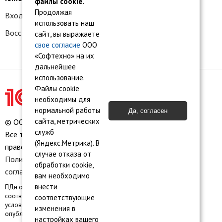
файлы cookie.
Продолжая
Вход в личный кабинет
использовать наш
Восстановление доступа к сервису 1С:БО
сайт, вы выражаете
свое согласие
ООО
«Софтехно» на их
дальнейшее
использование.
Файлы cookie
необходимы для
нормальной работы
Да, согласен
сайта, метрических
© ООО «Софтехно» Все права защищены.
служб
Все торговые марки являются собственностью их
(Яндекс.Метрика). В
правообладателей.
случае отказа от
Политика конфиденциальности
•
Пользовательское
обработки cookie,
соглашение
•
Карта сайта
вам необходимо
внести
ПДн опубликованы на сайте при наличии правовых оснований в
соответствии с ч.1 ст.6 и ст. 10.1 152-ФЗ. Субъектами установлены
соответствующие
условия и запреты на обработку неограниченным кругом лиц
изменения в
опубликованных персональных данных
настройках вашего