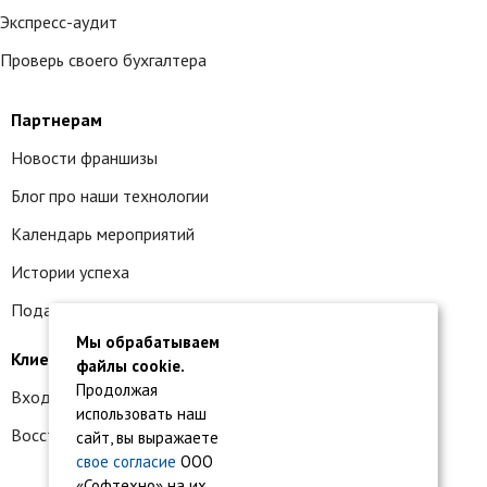
Экспресс-аудит
Проверь своего бухгалтера
Партнерам
Новости франшизы
Блог про наши технологии
Календарь мероприятий
Истории успеха
Подать заявку на франшизу
Мы обрабатываем
Клиентам
файлы cookie.
Продолжая
Вход в личный кабинет
использовать наш
Восстановление доступа к сервису 1С:БО
сайт, вы выражаете
свое согласие
ООО
«Софтехно» на их