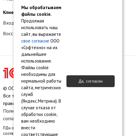
Мы обрабатываем
Клиентам
файлы cookie.
Продолжая
Вход в личный кабинет
использовать наш
Восстановление доступа к сервису 1С:БО
сайт, вы выражаете
свое согласие
ООО
«Софтехно» на их
дальнейшее
использование.
Файлы cookie
необходимы для
нормальной работы
Да, согласен
сайта, метрических
© ООО «Софтехно» Все права защищены.
служб
Все торговые марки являются собственностью их
(Яндекс.Метрика). В
правообладателей.
случае отказа от
Политика конфиденциальности
•
Пользовательское
обработки cookie,
соглашение
•
Карта сайта
вам необходимо
внести
ПДн опубликованы на сайте при наличии правовых оснований в
соответствии с ч.1 ст.6 и ст. 10.1 152-ФЗ. Субъектами установлены
соответствующие