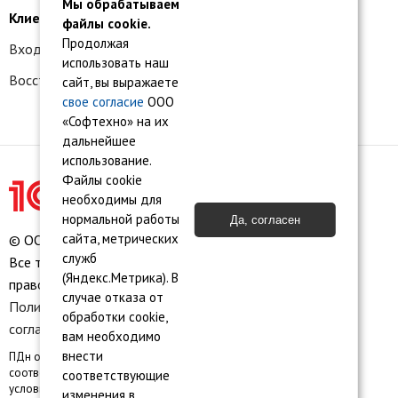
Мы обрабатываем
Клиентам
файлы cookie.
Продолжая
Вход в личный кабинет
использовать наш
Восстановление доступа к сервису 1С:БО
сайт, вы выражаете
свое согласие
ООО
«Софтехно» на их
дальнейшее
использование.
Файлы cookie
необходимы для
нормальной работы
Да, согласен
сайта, метрических
© ООО «Софтехно» Все права защищены.
служб
Все торговые марки являются собственностью их
(Яндекс.Метрика). В
правообладателей.
случае отказа от
Политика конфиденциальности
•
Пользовательское
обработки cookie,
соглашение
•
Карта сайта
вам необходимо
внести
ПДн опубликованы на сайте при наличии правовых оснований в
соответствии с ч.1 ст.6 и ст. 10.1 152-ФЗ. Субъектами установлены
соответствующие
условия и запреты на обработку неограниченным кругом лиц
изменения в