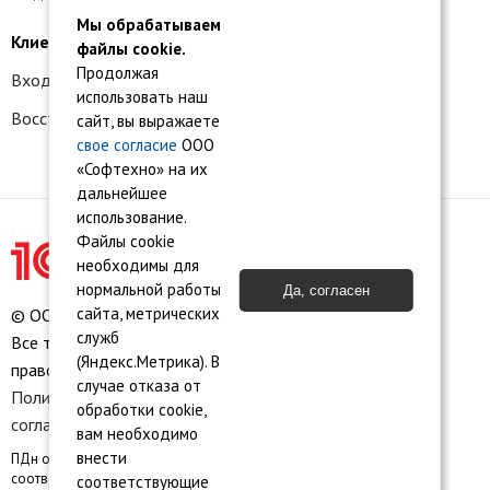
Мы обрабатываем
Клиентам
файлы cookie.
Продолжая
Вход в личный кабинет
использовать наш
Восстановление доступа к сервису 1С:БО
сайт, вы выражаете
свое согласие
ООО
«Софтехно» на их
дальнейшее
использование.
Файлы cookie
необходимы для
нормальной работы
Да, согласен
сайта, метрических
© ООО «Софтехно» Все права защищены.
служб
Все торговые марки являются собственностью их
(Яндекс.Метрика). В
правообладателей.
случае отказа от
Политика конфиденциальности
•
Пользовательское
обработки cookie,
соглашение
•
Карта сайта
вам необходимо
внести
ПДн опубликованы на сайте при наличии правовых оснований в
соответствии с ч.1 ст.6 и ст. 10.1 152-ФЗ. Субъектами установлены
соответствующие