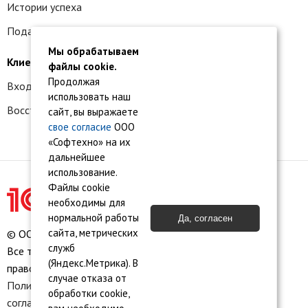
Истории успеха
Подать заявку на франшизу
Мы обрабатываем
Клиентам
файлы cookie.
Продолжая
Вход в личный кабинет
использовать наш
Восстановление доступа к сервису 1С:БО
сайт, вы выражаете
свое согласие
ООО
«Софтехно» на их
дальнейшее
использование.
Файлы cookie
необходимы для
нормальной работы
Да, согласен
сайта, метрических
© ООО «Софтехно» Все права защищены.
служб
Все торговые марки являются собственностью их
(Яндекс.Метрика). В
правообладателей.
случае отказа от
Политика конфиденциальности
•
Пользовательское
обработки cookie,
соглашение
•
Карта сайта