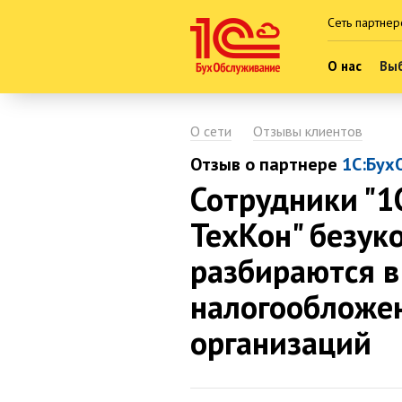
Сеть партнер
О нас
Выб
О сети
Отзывы клиентов
Отзыв о партнере
1С:Бух
Сотрудники "1
ТехКон" безук
разбираются в
налогообложе
организаций