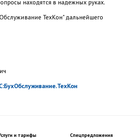
опросы находятся в надежных руках.
хОбслуживание ТехКон" дальнейшего
ич
С:БухОбслуживание.ТехКон
Услуги и тарифы
Спецпредложения