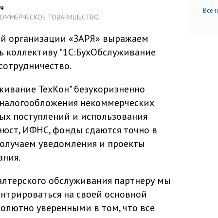
ич
Все 
КОММЕРЧЕСКОЕ ТОВАРИЩЕСТВО
й организации «ЗАРЯ» выражаем
ь коллективу "1С:БухОбслуживание
сотрудничество.
живание ТехКон" безукоризненно
 налогообложения некоммерческих
вых поступлений и использования
нюст, ИФНС, фонды сдаются точно в
 получаем уведомления и проекты
ания.
алтерского обслуживания партнеру мы
нтрироваться на своей основной
солютно уверенными в том, что все