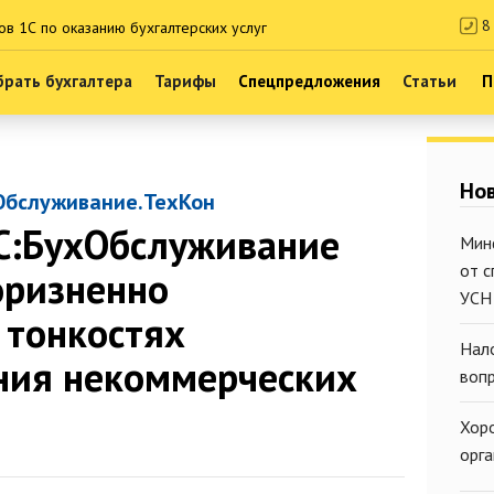
8 
ов 1С по оказанию бухгалтерских услуг
рать бухгалтера
Тарифы
Спецпредложения
Статьи
П
Нов
Обслуживание.ТехКон
С:БухОбслуживание
Мин
от 
оризненно
УСН
 тонкостях
Нал
ния некоммерческих
воп
Хор
орг