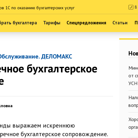
8 
ов 1С по оказанию бухгалтерских услуг
рать бухгалтера
Тарифы
Спецпредложения
Статьи
П
Нов
Обслуживание. ДЕЛОМАКС
чное бухгалтерское
Мин
от 
е
УСН
Нал
воп
йловна
Хор
анды выражаем искреннюю
орг
пречное бухгалтерское сопровождение.