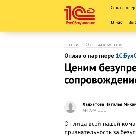
Сеть партнер
О нас
Выб
О сети
Отзывы клиентов
Отзыв о партнере
1С:Бух
Ценим безупре
сопровождени
Ханхатова Наталья Миха
АНГАРА ООО
От лица всей нашей ком
признательность за безу