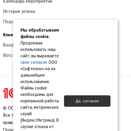
Календарь мероприятий
Истории успеха
Подать заявку на франшизу
Мы обрабатываем
Клиентам
файлы cookie.
Продолжая
Вход в личный кабинет
использовать наш
Восстановление доступа к сервису 1С:БО
сайт, вы выражаете
свое согласие
ООО
«Софтехно» на их
дальнейшее
использование.
Файлы cookie
необходимы для
нормальной работы
Да, согласен
сайта, метрических
© ООО «Софтехно» Все права защищены.
служб
Все торговые марки являются собственностью их
(Яндекс.Метрика). В
правообладателей.
случае отказа от
Политика конфиденциальности
•
Пользовательское