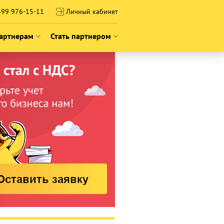
99 976-15-11
Личный кабинет
артнерам
Стать партнером
2026
 франшизы
О франшизе
технологии
Истории успеха
ию
сообщество
Подать заявку на франшизу
ероприятий
Вебинары о франшизе