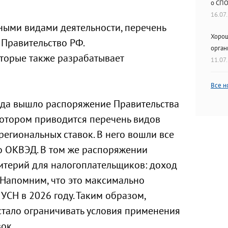
о СП
16.07
ными видами деятельности, перечень
Хорош
 Правительство РФ.
орган
оторые также разрабатывает
11.07
Все н
ода вышло распоряжение Правительства
 котором приводится перечень видов
региональных ставок. В него вошли все
о ОКВЭД. В том же распоряжении
итерий для налогоплательщиков: доход
. Напомним, что это максимально
УСН в 2026 году. Таким образом,
стало ограничивать условия применения
ок.