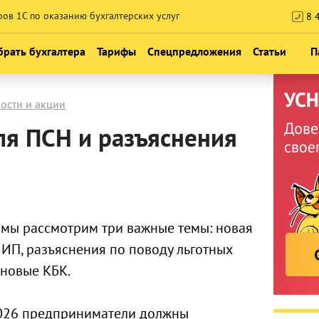
ров 1С по оказанию бухгалтерских услуг
8 4
рать бухгалтера
Тарифы
Спецпредложения
Статьи
П
Консультация по НДС и реформе 
Новости
ости и акции
Месяц обслуживания бесплатно
Блог про наши 
я ПСН и разъяснения
 1СБО
Консультация по налогообложен
Обучение и 
Экспресс-аудит учета
Календарь м
Проверь своего бухгалтера
 мы рассмотрим три важные темы: новая
 ИП, разъяснения по поводу льготных
 новые КБК.
.2026 предприниматели должны