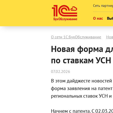
Сеть партне
О нас
Выб
Кто мы
О сети 1С:БухОбслуживание
Нов
Новости
Новая форма дл
Карьера в
по ставкам УСН
Контакты
07.02.2026
В этом дайджесте новостей
форма заявления на патент
региональных ставок УСН и
Начнем с патента. С 02.03