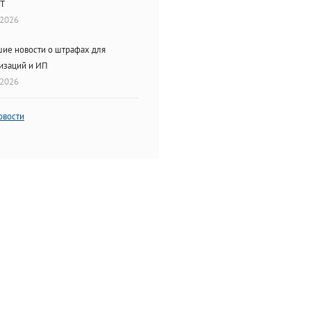
ОТ
.2026
ие новости о штрафах для
изаций и ИП
.2026
овости