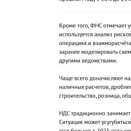
Кроме того, ФНС отмечает у
используется анализ риско
операциях и взаиморасчёта
заранее моделировать схе
другими ведомствами.
Чаще всего доначисляют нал
наличных расчетов, дроблен
строительство, розница, общ
НДС традиционно занимает 
Ситуация может усугубиться
еще больше: с 2025 года к