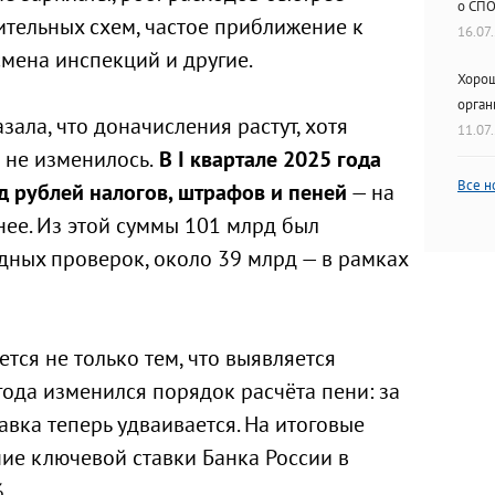
о СП
тельных схем, частое приближение к
16.07
мена инспекций и другие.
Хорош
орган
ала, что доначисления растут, хотя
11.07
 не изменилось.
В I квартале 2025 года
Все н
 рублей налогов, штрафов и пеней
— на
нее. Из этой суммы 101 млрд был
дных проверок, около 39 млрд — в рамках
тся не только тем, что выявляется
года изменился порядок расчёта пени: за
вка теперь удваивается. На итоговые
ие ключевой ставки Банка России в
.