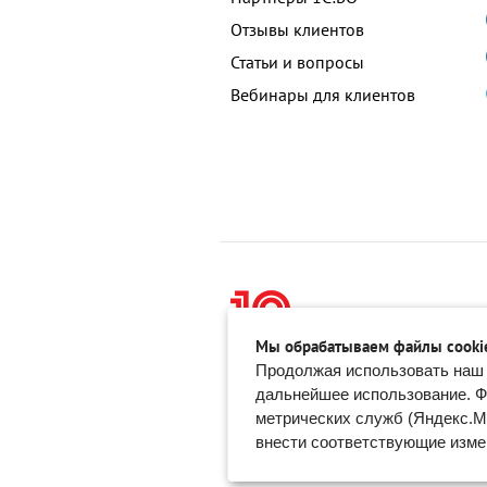
Отзывы клиентов
Статьи и вопросы
Вебинары для клиентов
© ООО «Софтехно» Все права з
Мы обрабатываем файлы cooki
Все торговые марки являются со
Продолжая использовать наш 
Политика конфиденциальности
дальнейшее использование. Ф
•
метрических служб (Яндекс.Ме
ПДн опубликованы на сайте при наличии пр
внести соответствующие измен
установлены условия и запреты на обра