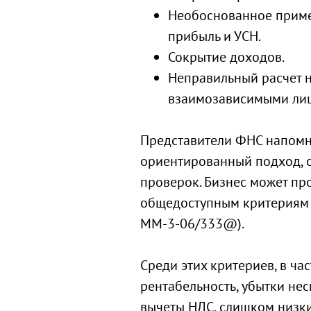
Необоснованное приме
прибыль и УСН.
Сокрытие доходов.
Неправильный расчет н
взаимозависимыми ли
Представители ФНС напомни
ориентированный подход, 
проверок. Бизнес может пр
общедоступным критериям (
ММ-3-06/333@).
Среди этих критериев, в ча
рентабельность, убытки не
вычеты НДС, слишком низки