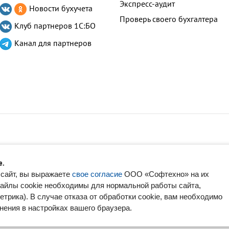
Экспресс-аудит
Новости бухучета
Проверь своего бухгалтера
Клуб партнеров
1С:БО
Канал для партнеров
ащищены.
e.
бственностью их правообладателей.
сайт, вы выражаете
свое согласие
ООО «Софтехно» на их
айлы cookie необходимы для нормальной работы сайта,
Пользовательское соглашение
•
Карта сайта
трика). В случае отказа от обработки cookie, вам необходимо
авовых оснований в соответствии с ч.1 ст.6 и ст. 10.1 152-ФЗ. Субъектами
ения в настройках вашего браузера.
ботку неограниченным кругом лиц опубликованных персональных данных