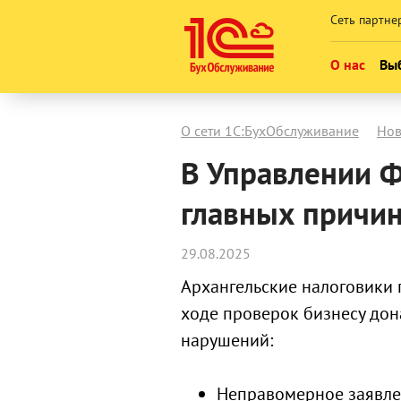
Сеть партне
О нас
Выб
Кто мы
О сети 1С:БухОбслуживание
Нов
Новости
В Управлении Ф
Карьера в
главных причи
Контакты
29.08.2025
Архангельские налоговики 
ходе проверок бизнесу дон
нарушений:
Неправомерное заявле