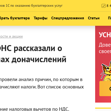
ров 1С по оказанию бухгалтерских услуг
8 4
рать бухгалтера
Тарифы
Спецпредложения
Статьи
П
Консультация по НДС и реформе 
Новости
ости и акции
Месяц обслуживания бесплатно
Блог про наши 
НС рассказали о
 1СБО
Консультация по налогообложен
Обучение и 
нах доначислений
Экспресс-аудит учета
Календарь м
Проверь своего бухгалтера
провели анализ причин, по которым в
ачисляют налоги. Вот список основных
ние налоговых вычетов по НДС.