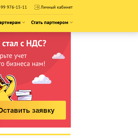
99 976-15-11
Личный кабинет
артнерам
Стать партнером
2026
 франшизы
О франшизе
технологии
Истории успеха
ию
сообщество
Подать заявку на франшизу
ероприятий
Вебинары о франшизе