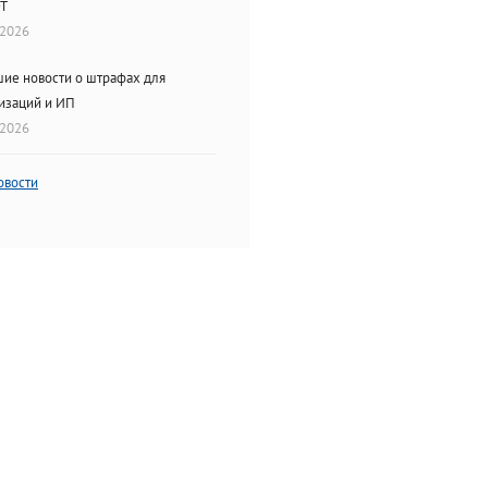
ОТ
.2026
ие новости о штрафах для
изаций и ИП
.2026
овости