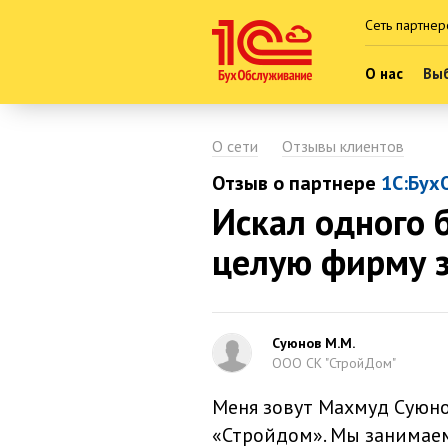
Сеть партнер
О нас
Выб
О сети
Отзывы клиентов
Отзыв о партнере
1С:Бух
Искал одного 
целую фирму з
Суюнов М.М.
ООО СК "СтройДом"
Меня зовут Махмуд Суюно
«Стройдом». Мы занимаем