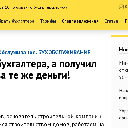
8 
ов 1С по оказанию бухгалтерских услуг
рать бухгалтера
Тарифы
Спецпредложения
Статьи
П
Нов
Обслуживание. БУХОБСЛУЖИВАНИЕ
бухгалтера, а получил
Мин
от 
а те же деньги!
УСН
Нал
воп
Хор
в, основатель строительной компании
орг
ся строительством домов, работаем на