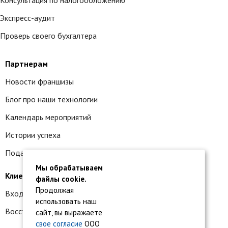
Консультация по налогообложению
Экспресс-аудит
Проверь своего бухгалтера
Партнерам
Новости франшизы
Блог про наши технологии
Календарь мероприятий
Истории успеха
Подать заявку на франшизу
Мы обрабатываем
Клиентам
файлы cookie.
Продолжая
Вход в личный кабинет
использовать наш
Восстановление доступа к сервису 1С:БО
сайт, вы выражаете
свое согласие
ООО