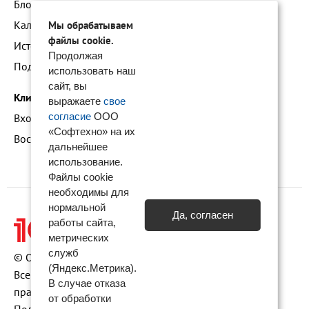
Блог про наши технологии
Календарь мероприятий
Мы обрабатываем
файлы cookie.
Истории успеха
Продолжая
Подать заявку на франшизу
использовать наш
сайт, вы
Клиентам
выражаете
свое
согласие
ООО
Вход в личный кабинет
«Софтехно» на их
Восстановление доступа к сервису 1С:БО
дальнейшее
использование.
Файлы cookie
необходимы для
нормальной
Да, согласен
работы сайта,
метрических
служб
© ООО «Софтехно» Все права защищены.
(Яндекс.Метрика).
Все торговые марки являются собственностью их
В случае отказа
правообладателей.
от обработки
Политика конфиденциальности
•
Пользовательское