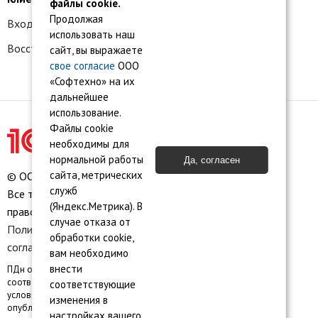
файлы cookie.
Продолжая
Вход в личный кабинет
использовать наш
Восстановление доступа к сервису 1С:БО
сайт, вы выражаете
свое согласие
ООО
«Софтехно» на их
дальнейшее
использование.
Файлы cookie
необходимы для
нормальной работы
Да, согласен
сайта, метрических
© ООО «Софтехно» Все права защищены.
служб
Все торговые марки являются собственностью их
(Яндекс.Метрика). В
правообладателей.
случае отказа от
Политика конфиденциальности
•
Пользовательское
обработки cookie,
соглашение
•
Карта сайта
вам необходимо
внести
ПДн опубликованы на сайте при наличии правовых оснований в
соответствии с ч.1 ст.6 и ст. 10.1 152-ФЗ. Субъектами установлены
соответствующие
условия и запреты на обработку неограниченным кругом лиц
изменения в
опубликованных персональных данных
настройках вашего