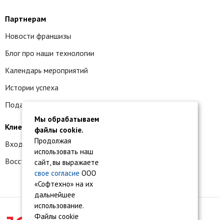
Партнерам
Новости франшизы
Блог про наши технологии
Календарь мероприятий
Истории успеха
Подать заявку на франшизу
Мы обрабатываем
Клиентам
файлы cookie.
Продолжая
Вход в личный кабинет
использовать наш
Восстановление доступа к сервису 1С:БО
сайт, вы выражаете
свое согласие
ООО
«Софтехно» на их
дальнейшее
использование.
Файлы cookie