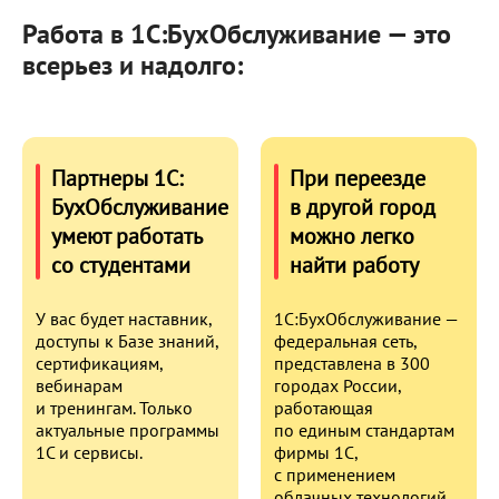
Работа в 1С:БухОбслуживание — это
всерьез и надолго:
Партнеры 1С:
При переезде
БухОбслуживание
в другой город
умеют работать
можно легко
со студентами
найти работу
У вас будет наставник,
1С:БухОбслуживание —
доступы к Базе знаний,
федеральная сеть,
сертификациям,
представлена в 300
вебинарам
городах России,
и тренингам. Только
работающая
актуальные программы
по единым стандартам
1С и сервисы.
фирмы 1С,
с применением
облачных технологий.