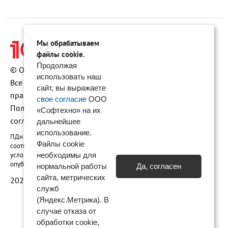
Мы обрабатываем
файлы cookie.
Продолжая
© ООО «Софтехно» Все права защищены.
использовать наш
Все торговые марки являются собственностью их
сайт, вы выражаете
правообладателей.
свое согласие
ООО
Политика конфиденциальности
•
Пользовательское
«Софтехно» на их
соглашение
•
Карта сайта
дальнейшее
использование.
ПДн опубликованы на сайте при наличии правовых оснований в
Файлы cookie
соответствии с ч.1 ст.6 и ст. 10.1 152-ФЗ. Субъектами установлены
условия и запреты на обработку неограниченным кругом лиц
необходимы для
опубликованных персональных данных
нормальной работы
Да, согласен
сайта, метрических
2026 © ООО «Софтехно»
служб
(Яндекс.Метрика). В
случае отказа от
обработки cookie,