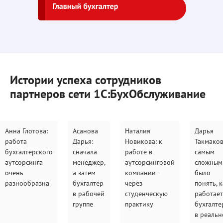
Истории успеха сотрудников
партнеров сети 1С:БухОбслуживание
Анна Глотова:
Асанова
Наталия
Дарья
работа
Дарья:
Новикова: к
Такмаков
бухгалтерского
сначала
работе в
самым
аутсорсинга
менеджер,
аутсорсинговой
сложным
очень
а затем
компании -
было
разнообразна
бухгалтер
через
понять, 
в рабочей
студенческую
работает
группе
практику
бухгалте
в реальн