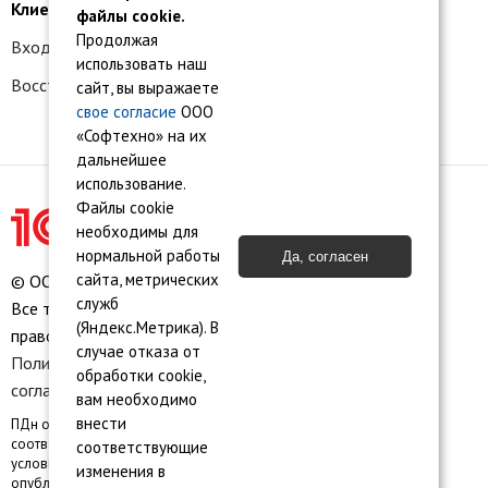
Клиентам
файлы cookie.
Продолжая
Вход в личный кабинет
использовать наш
Восстановление доступа к сервису 1С:БО
сайт, вы выражаете
свое согласие
ООО
«Софтехно» на их
дальнейшее
использование.
Файлы cookie
необходимы для
нормальной работы
Да, согласен
сайта, метрических
© ООО «Софтехно» Все права защищены.
служб
Все торговые марки являются собственностью их
(Яндекс.Метрика). В
правообладателей.
случае отказа от
Политика конфиденциальности
•
Пользовательское
обработки cookie,
соглашение
•
Карта сайта
вам необходимо
внести
ПДн опубликованы на сайте при наличии правовых оснований в
соответствии с ч.1 ст.6 и ст. 10.1 152-ФЗ. Субъектами установлены
соответствующие
условия и запреты на обработку неограниченным кругом лиц
изменения в
опубликованных персональных данных