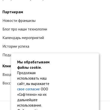
Партнерам
Новости франшизы
Блог про наши технологии
Календарь мероприятий
Истории успеха
Подать заявку на франшизу
Мы обрабатываем
Клиентам
файлы cookie.
Продолжая
Вход в личный кабинет
использовать наш
Восстановление доступа к сервису 1С:БО
сайт, вы выражаете
свое согласие
ООО
«Софтехно» на их
дальнейшее
использование.