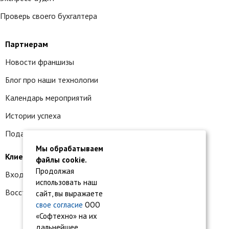
Проверь своего бухгалтера
Партнерам
Новости франшизы
Блог про наши технологии
Календарь мероприятий
Истории успеха
Подать заявку на франшизу
Мы обрабатываем
Клиентам
файлы cookie.
Продолжая
Вход в личный кабинет
использовать наш
Восстановление доступа к сервису 1С:БО
сайт, вы выражаете
свое согласие
ООО
«Софтехно» на их
дальнейшее