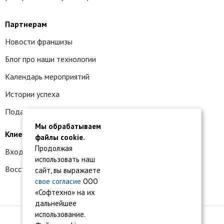
Партнерам
Новости франшизы
Блог про наши технологии
Календарь мероприятий
Истории успеха
Подать заявку на франшизу
Мы обрабатываем
Клиентам
файлы cookie.
Продолжая
Вход в личный кабинет
использовать наш
Восстановление доступа к сервису 1С:БО
сайт, вы выражаете
свое согласие
ООО
«Софтехно» на их
дальнейшее
использование.