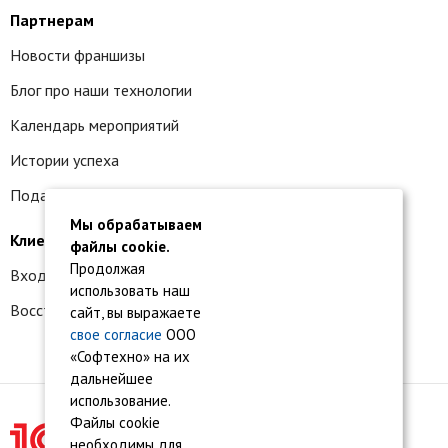
Партнерам
Новости франшизы
Блог про наши технологии
Календарь мероприятий
Истории успеха
Подать заявку на франшизу
Мы обрабатываем
Клиентам
файлы cookie.
Продолжая
Вход в личный кабинет
использовать наш
Восстановление доступа к сервису 1С:БО
сайт, вы выражаете
свое согласие
ООО
«Софтехно» на их
дальнейшее
использование.
Файлы cookie
необходимы для