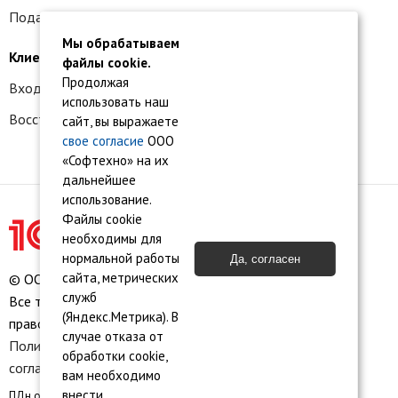
Подать заявку на франшизу
Мы обрабатываем
Клиентам
файлы cookie.
Продолжая
Вход в личный кабинет
использовать наш
Восстановление доступа к сервису 1С:БО
сайт, вы выражаете
свое согласие
ООО
«Софтехно» на их
дальнейшее
использование.
Файлы cookie
необходимы для
нормальной работы
Да, согласен
сайта, метрических
© ООО «Софтехно» Все права защищены.
служб
Все торговые марки являются собственностью их
(Яндекс.Метрика). В
правообладателей.
случае отказа от
Политика конфиденциальности
•
Пользовательское
обработки cookie,
соглашение
•
Карта сайта
вам необходимо
внести
ПДн опубликованы на сайте при наличии правовых оснований в