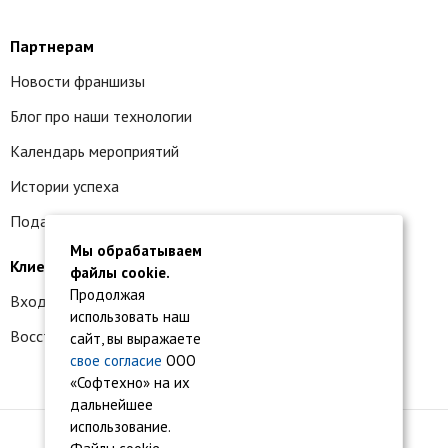
Партнерам
Новости франшизы
Блог про наши технологии
Календарь мероприятий
Истории успеха
Подать заявку на франшизу
Мы обрабатываем
Клиентам
файлы cookie.
Продолжая
Вход в личный кабинет
использовать наш
Восстановление доступа к сервису 1С:БО
сайт, вы выражаете
свое согласие
ООО
«Софтехно» на их
дальнейшее
использование.