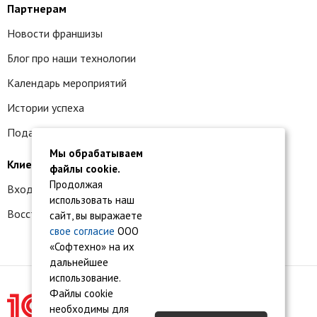
Партнерам
Новости франшизы
Блог про наши технологии
Календарь мероприятий
Истории успеха
Подать заявку на франшизу
Мы обрабатываем
Клиентам
файлы cookie.
Продолжая
Вход в личный кабинет
использовать наш
Восстановление доступа к сервису 1С:БО
сайт, вы выражаете
свое согласие
ООО
«Софтехно» на их
дальнейшее
использование.
Файлы cookie
необходимы для