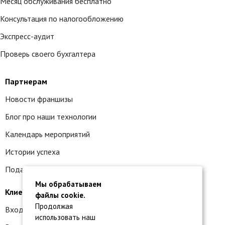
Месяц обслуживания бесплатно
Консультация по налогообложению
Экспресс-аудит
Проверь своего бухгалтера
Партнерам
Новости франшизы
Блог про наши технологии
Календарь мероприятий
Истории успеха
Подать заявку на франшизу
Мы обрабатываем
Клиентам
файлы cookie.
Продолжая
Вход в личный кабинет
использовать наш