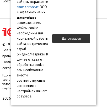
Восстановление доступа к сервису 1С:БО
сайт, вы выражаете
свое согласие
ООО
«Софтехно» на их
дальнейшее
использование.
Файлы cookie
необходимы для
нормальной работы
Да, согласен
сайта, метрических
© ООО «Софтехно» Все права защищены.
служб
Все торговые марки являются собственностью их
(Яндекс.Метрика). В
правообладателей.
случае отказа от
Политика конфиденциальности
•
Пользовательское
обработки cookie,
соглашение
•
Карта сайта
вам необходимо
внести
ПДн опубликованы на сайте при наличии правовых оснований в
соответствии с ч.1 ст.6 и ст. 10.1 152-ФЗ. Субъектами установлены
соответствующие
условия и запреты на обработку неограниченным кругом лиц
изменения в
опубликованных персональных данных
настройках вашего
браузера.
2026 © ООО «Софтехно»