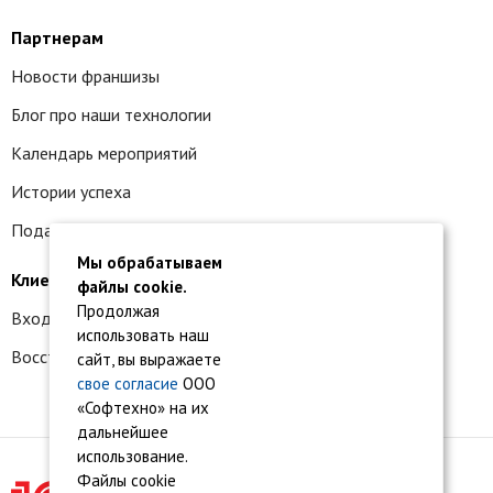
Партнерам
Новости франшизы
Блог про наши технологии
Календарь мероприятий
Истории успеха
Подать заявку на франшизу
Мы обрабатываем
Клиентам
файлы cookie.
Продолжая
Вход в личный кабинет
использовать наш
Восстановление доступа к сервису 1С:БО
сайт, вы выражаете
свое согласие
ООО
«Софтехно» на их
дальнейшее
использование.
Файлы cookie