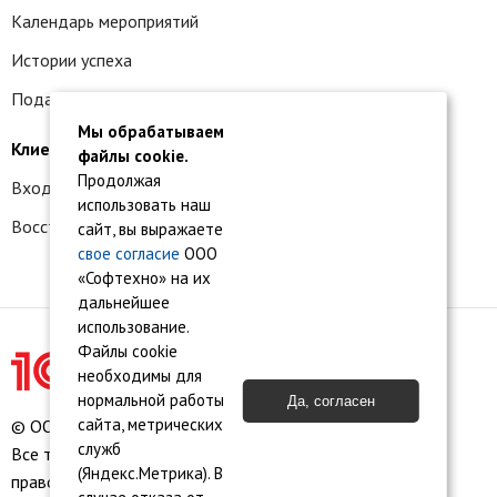
Календарь мероприятий
Истории успеха
Подать заявку на франшизу
Мы обрабатываем
Клиентам
файлы cookie.
Продолжая
Вход в личный кабинет
использовать наш
Восстановление доступа к сервису 1С:БО
сайт, вы выражаете
свое согласие
ООО
«Софтехно» на их
дальнейшее
использование.
Файлы cookie
необходимы для
нормальной работы
Да, согласен
сайта, метрических
© ООО «Софтехно» Все права защищены.
служб
Все торговые марки являются собственностью их
(Яндекс.Метрика). В
правообладателей.