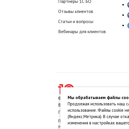
Партнеры 1С:БО
Отзывы клиентов
Статьи и вопросы
Вебинары для клиентов
© ООО «Софтехно» Все права защ
Мы обрабатываем файлы cook
Продолжая использовать наш с
Все торговые марки являются собс
использование. Файлы cookie н
Политика конфиденциальности
•
П
(Яндекс.Метрика). В случае от
ПДн опубликованы на сайте при наличии п
изменения в настройках вашего
установлены условия и запреты на обра