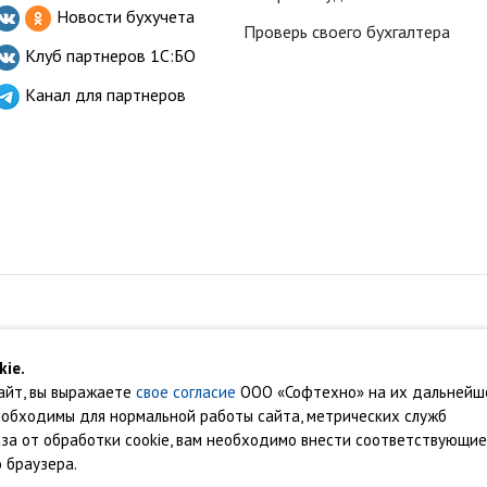
Новости бухучета
Проверь своего бухгалтера
Клуб партнеров
1С:БО
Канал для партнеров
ищены.
ie.
айт, вы выражаете
свое согласие
ООО «Софтехно» на их дальнейш
твенностью их правообладателей.
еобходимы для нормальной работы сайта, метрических служб
ользовательское соглашение
•
Карта сайта
каза от обработки cookie, вам необходимо внести соответствующие
равовых оснований в соответствии с ч.1 ст.6 и ст. 10.1 152-ФЗ. Субъектами
 браузера.
ботку неограниченным кругом лиц опубликованных персональных данных