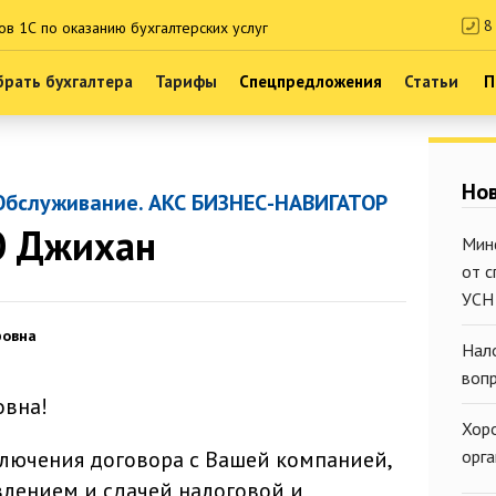
8 
ов 1С по оказанию бухгалтерских услуг
рать бухгалтера
Тарифы
Спецпредложения
Статьи
П
Нов
Обслуживание. АКС БИЗНЕС-НАВИГАТОР
О Джихан
Мин
от 
УСН
ровна
Нал
воп
овна!
Хор
лючения договора с Вашей компанией,
орг
влением и сдачей налоговой и