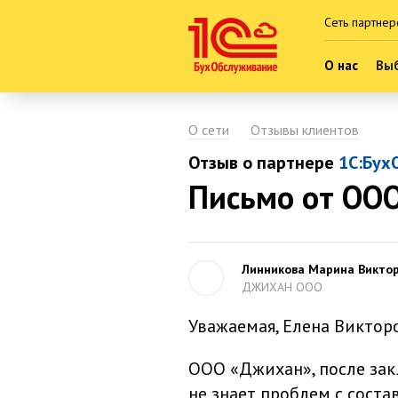
Сеть партнер
О нас
Выб
О сети
Отзывы клиентов
Отзыв о партнере
1С:Бух
Письмо от ОО
Линникова Марина Викто
ДЖИХАН ООО
Уважаемая, Елена Виктор
ООО «Джихан», после зак
не знает проблем с соста