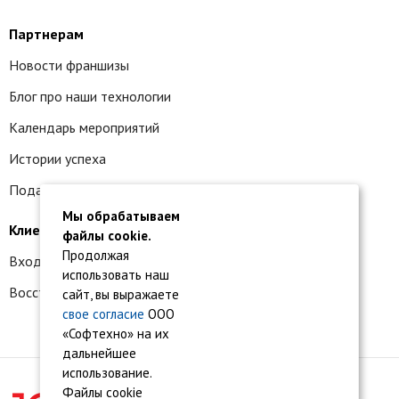
Партнерам
Новости франшизы
Блог про наши технологии
Календарь мероприятий
Истории успеха
Подать заявку на франшизу
Мы обрабатываем
Клиентам
файлы cookie.
Продолжая
Вход в личный кабинет
использовать наш
Восстановление доступа к сервису 1С:БО
сайт, вы выражаете
свое согласие
ООО
«Софтехно» на их
дальнейшее
использование.
Файлы cookie