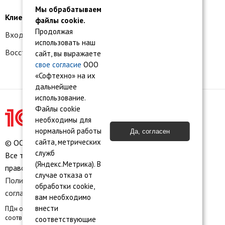
Мы обрабатываем
Клиентам
файлы cookie.
Продолжая
Вход в личный кабинет
использовать наш
Восстановление доступа к сервису 1С:БО
сайт, вы выражаете
свое согласие
ООО
«Софтехно» на их
дальнейшее
использование.
Файлы cookie
необходимы для
нормальной работы
Да, согласен
сайта, метрических
© ООО «Софтехно» Все права защищены.
служб
Все торговые марки являются собственностью их
(Яндекс.Метрика). В
правообладателей.
случае отказа от
Политика конфиденциальности
•
Пользовательское
обработки cookie,
соглашение
•
Карта сайта
вам необходимо
внести
ПДн опубликованы на сайте при наличии правовых оснований в
соответствии с ч.1 ст.6 и ст. 10.1 152-ФЗ. Субъектами установлены
соответствующие