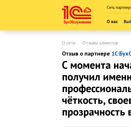
Сеть партнер
О нас
Выб
О сети
Отзывы клиентов
Отзыв о партнере
1С:Бух
С момента нач
получил именн
профессиональ
чёткость, сво
прозрачность 