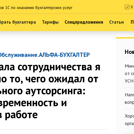
8 
ов 1С по оказанию бухгалтерских услуг
рать бухгалтера
Тарифы
Спецпредложения
Статьи
П
Нов
Обслуживание.АЛЬФА-БУХГАЛТЕР
ала сотрудничества я
Мин
от 
о то, чего ожидал от
УСН
ного аутсорсинга:
Нал
евременность и
воп
в работе
Хор
орг