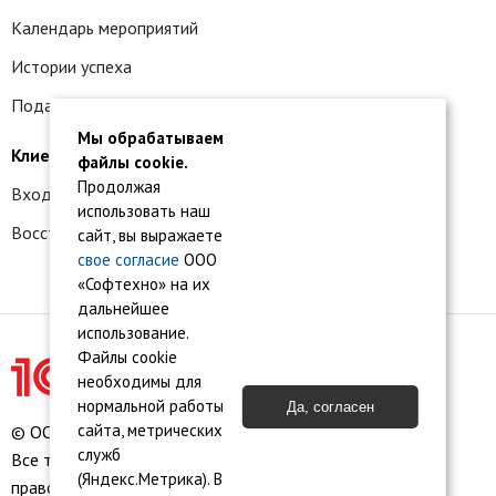
Календарь мероприятий
Истории успеха
Подать заявку на франшизу
Мы обрабатываем
Клиентам
файлы cookie.
Продолжая
Вход в личный кабинет
использовать наш
Восстановление доступа к сервису 1С:БО
сайт, вы выражаете
свое согласие
ООО
«Софтехно» на их
дальнейшее
использование.
Файлы cookie
необходимы для
нормальной работы
Да, согласен
сайта, метрических
© ООО «Софтехно» Все права защищены.
служб
Все торговые марки являются собственностью их
(Яндекс.Метрика). В
правообладателей.