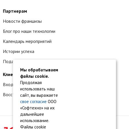
Партнерам
Новости франшизы
Блог про наши технологии
Календарь мероприятий
Истории успеха
Подать заявку на франшизу
Мы обрабатываем
Клиентам
файлы cookie.
Продолжая
Вход в личный кабинет
использовать наш
Восстановление доступа к сервису 1С:БО
сайт, вы выражаете
свое согласие
ООО
«Софтехно» на их
дальнейшее
использование.
Файлы cookie