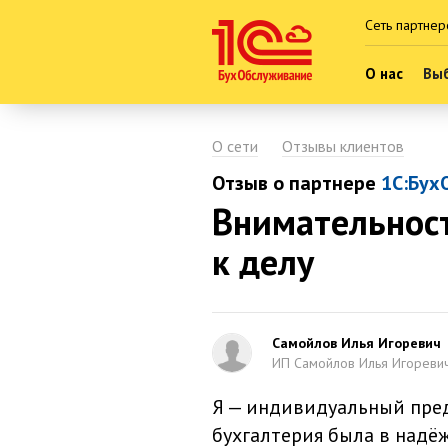
Сеть партнер
О нас
Выб
О сети
Отзывы клиентов
Отзыв о партнере
1С:Бух
Внимательност
к делу
Самойлов Илья Игоревич
ИП Самойлов Илья Игореви
Я — индивидуальный пред
бухгалтерия была в надёж