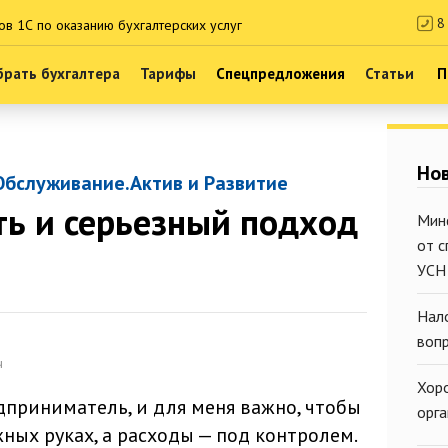
8 
ов 1С по оказанию бухгалтерских услуг
рать бухгалтера
Тарифы
Спецпредложения
Статьи
П
Нов
Обслуживание.Актив и Развитие
ь и серьезный подход
Мин
от 
УСН
Нал
воп
ч
Хор
приниматель, и для меня важно, чтобы
орг
ных руках, а расходы — под контролем.