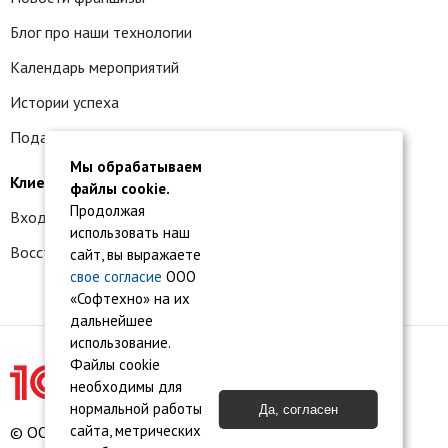
Блог про наши технологии
Календарь мероприятий
Истории успеха
Подать заявку на франшизу
Мы обрабатываем
Клиентам
файлы cookie.
Продолжая
Вход в личный кабинет
использовать наш
Восстановление доступа к сервису 1С:БО
сайт, вы выражаете
свое согласие
ООО
«Софтехно» на их
дальнейшее
использование.
Файлы cookie
необходимы для
нормальной работы
Да, согласен
сайта, метрических
© ООО «Софтехно» Все права защищены.