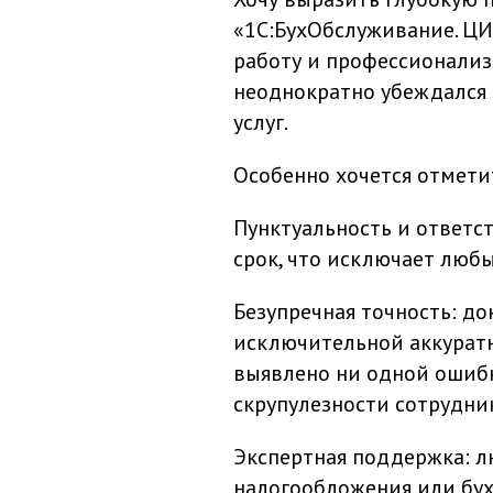
«1С:БухОбслуживание. Ц
работу и профессионализм
неоднократно убеждался 
услуг.
Особенно хочется отмет
Пунктуальность и ответст
срок, что исключает люб
Безупречная точность: д
исключительной аккуратн
выявлено ни одной ошибк
скрупулезности сотрудни
Экспертная поддержка: л
налогообложения или бухг