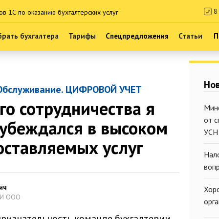
8 
ов 1С по оказанию бухгалтерских услуг
рать бухгалтера
Тарифы
Спецпредложения
Статьи
П
Нов
Обслуживание. ЦИФРОВОЙ УЧЕТ
го сотрудничества я
Мин
от 
убеждался в высоком
УСН
оставляемых услуг
Нал
воп
ич
Хор
ИИ ООО
орг
признательность команде бухгалтерии