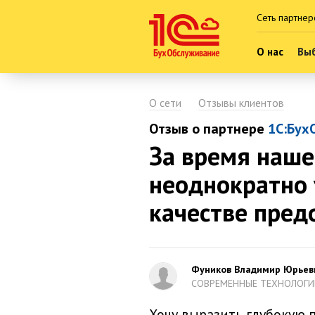
Сеть партнер
О нас
Выб
О сети
Отзывы клиентов
Отзыв о партнере
1С:Бух
За время наше
неоднократно 
качестве пред
Фуников Владимир Юрьев
СОВРЕМЕННЫЕ ТЕХНОЛОГ
Хочу выразить глубокую 