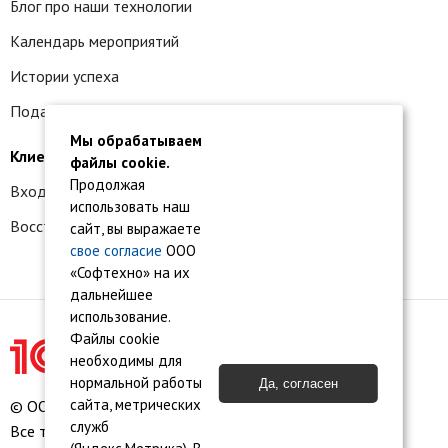
Блог про наши технологии
Календарь мероприятий
Истории успеха
Подать заявку на франшизу
Мы обрабатываем
Клиентам
файлы cookie.
Продолжая
Вход в личный кабинет
использовать наш
Восстановление доступа к сервису 1С:БО
сайт, вы выражаете
свое согласие
ООО
«Софтехно» на их
дальнейшее
использование.
Файлы cookie
необходимы для
нормальной работы
Да, согласен
сайта, метрических
© ООО «Софтехно» Все права защищены.
служб
Все торговые марки являются собственностью их