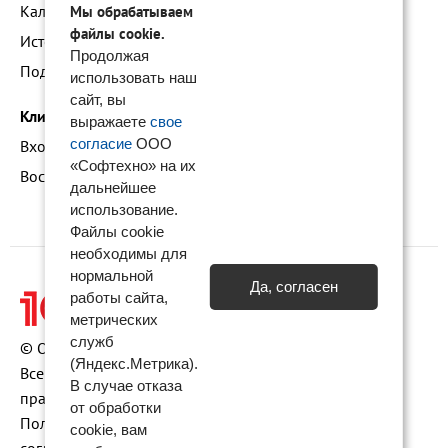
Календарь мероприятий
Мы обрабатываем
файлы cookie.
Истории успеха
Продолжая
Подать заявку на франшизу
использовать наш
сайт, вы
Клиентам
выражаете
свое
согласие
ООО
Вход в личный кабинет
«Софтехно» на их
Восстановление доступа к сервису 1С:БО
дальнейшее
использование.
Файлы cookie
необходимы для
нормальной
Да, согласен
работы сайта,
метрических
служб
© ООО «Софтехно» Все права защищены.
(Яндекс.Метрика).
Все торговые марки являются собственностью их
В случае отказа
правообладателей.
от обработки
Политика конфиденциальности
•
Пользовательское
cookie, вам