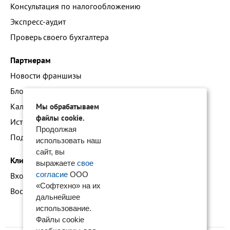
Консультация по налогообложению
Экспресс-аудит
Проверь своего бухгалтера
Партнерам
Новости франшизы
Блог про наши технологии
Календарь мероприятий
Мы обрабатываем
файлы cookie.
Истории успеха
Продолжая
Подать заявку на франшизу
использовать наш
сайт, вы
Клиентам
выражаете
свое
согласие
ООО
Вход в личный кабинет
«Софтехно» на их
Восстановление доступа к сервису 1С:БО
дальнейшее
использование.
Файлы cookie