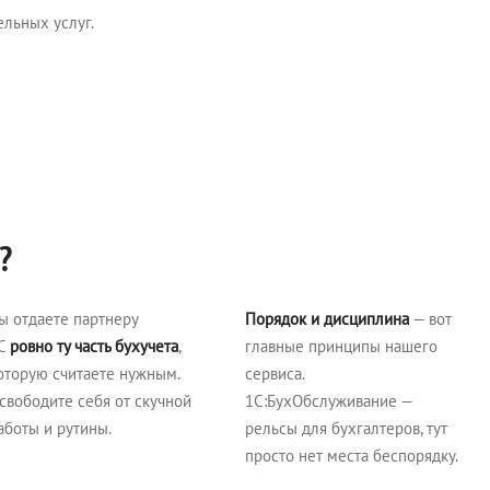
льных услуг.
?
ы отдаете партнеру
Порядок и дисциплина
— вот
С
ровно ту часть бухучета
,
главные принципы нашего
оторую считаете нужным.
сервиса.
свободите себя от скучной
1С:БухОбслуживание —
аботы и рутины.
рельсы для бухгалтеров, тут
просто нет места беспорядку.