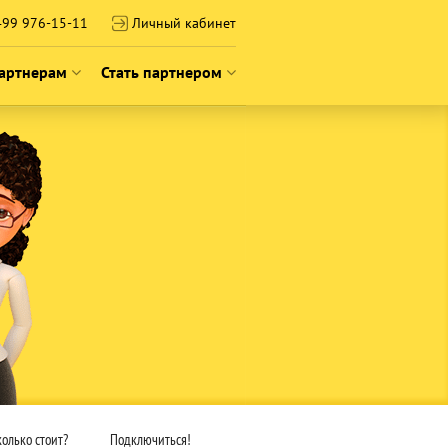
99 976-15-11
Личный кабинет
артнерам
Стать партнером
2026
 франшизы
О франшизе
технологии
Истории успеха
ию
сообщество
Подать заявку на франшизу
ероприятий
Вебинары о франшизе
колько стоит?
Подключиться!