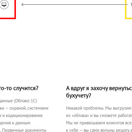
о-то случится?
А вдруг я захочу вернуть
бухучету?
данные (Облако 1С)
ки — охраной, системами
Никакой проблемы. Мы выгрузим 
я и кодиционирования
из «облака» и вы сможете работат
ащения к данным
Мы не привязываем клиентов все
е. Первичные документы
к себе — вы сами вольны решать 