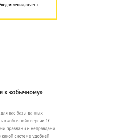
ся к «обычному»
для вас базы данных
ь в «обычной» версии 1С.
ми правдами и неправдами
в какой системе удобней