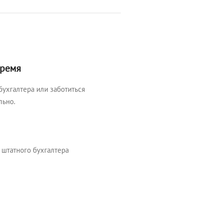
время
бухгалтера или заботиться
льно.
 штатного бухгалтера