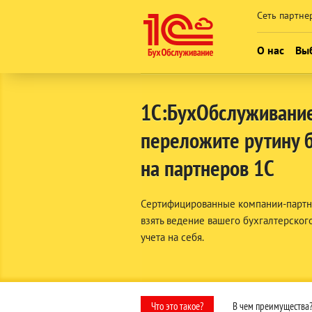
Сеть партне
О нас
Выб
Кто мы
1C:БухОбслуживани
Новости
переложите рутину 
Карьера в
на партнеров 1С
Контакты
Сертифицированные компании-партн
взять ведение вашего бухгалтерског
учета на себя.
Что это такое?
В чем преимущества