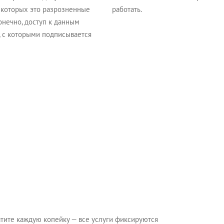
я которых это разрозненные
работать.
онечно, доступ к данным
 с которыми подписывается
атите каждую копейку — все услуги фиксируются