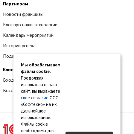
Партнерам
Новости франшизы
Блог про наши технологии
Календарь мероприятий
Истории успеха
Подать заявку на франшизу
Мы обрабатываем
Клиентам
файлы cookie.
Продолжая
Вход в личный кабинет
использовать наш
Восстановление доступа к сервису 1С:БО
сайт, вы выражаете
свое согласие
ООО
«Софтехно» на их
дальнейшее
использование.
Файлы cookie
необходимы для