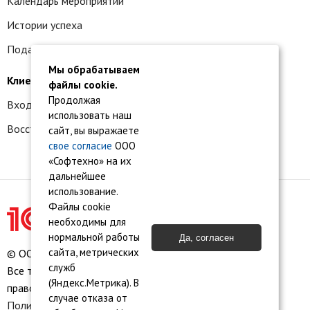
Календарь мероприятий
Истории успеха
Подать заявку на франшизу
Мы обрабатываем
Клиентам
файлы cookie.
Продолжая
Вход в личный кабинет
использовать наш
Восстановление доступа к сервису 1С:БО
сайт, вы выражаете
свое согласие
ООО
«Софтехно» на их
дальнейшее
использование.
Файлы cookie
необходимы для
нормальной работы
Да, согласен
сайта, метрических
© ООО «Софтехно» Все права защищены.
служб
Все торговые марки являются собственностью их
(Яндекс.Метрика). В
правообладателей.
случае отказа от
Политика конфиденциальности
•
Пользовательское