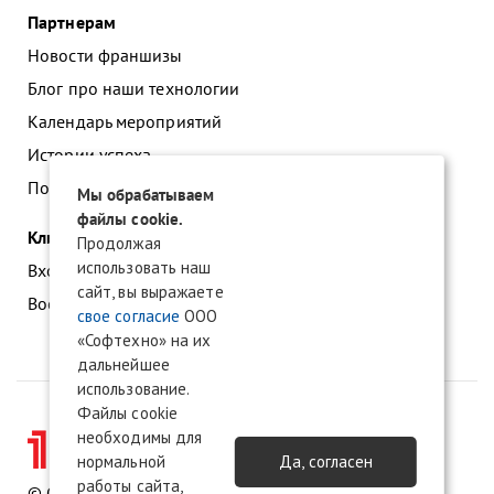
Партнерам
Новости франшизы
Блог про наши технологии
Календарь мероприятий
Истории успеха
Подать заявку на франшизу
Мы обрабатываем
файлы cookie.
Клиентам
Продолжая
использовать наш
Вход в личный кабинет
сайт, вы выражаете
Восстановление доступа к сервису 1С:БО
свое согласие
ООО
«Софтехно» на их
дальнейшее
использование.
Файлы cookie
необходимы для
нормальной
Да, согласен
работы сайта,
© ООО «Софтехно» Все права защищены.