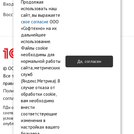
Продолжая
Вход в личный кабинет
использовать наш
Восстановление доступа к сервису 1С:БО
сайт, вы выражаете
свое согласие
ООО
«Софтехно» на их
дальнейшее
использование.
Файлы cookie
необходимы для
нормальной работы
Да, согласен
сайта, метрических
© ООО «Софтехно» Все права защищены.
служб
Все торговые марки являются собственностью их
(Яндекс.Метрика). В
правообладателей.
случае отказа от
Политика конфиденциальности
•
Пользовательское
обработки cookie,
соглашение
•
Карта сайта
вам необходимо
внести
ПДн опубликованы на сайте при наличии правовых оснований в
соответствии с ч.1 ст.6 и ст. 10.1 152-ФЗ. Субъектами установлены
соответствующие
условия и запреты на обработку неограниченным кругом лиц
изменения в
опубликованных персональных данных
настройках вашего
браузера.