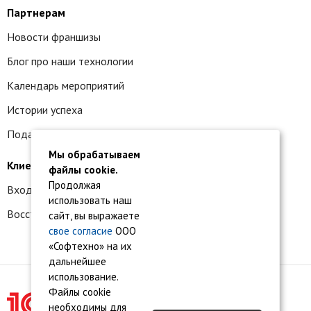
Партнерам
Новости франшизы
Блог про наши технологии
Календарь мероприятий
Истории успеха
Подать заявку на франшизу
Мы обрабатываем
Клиентам
файлы cookie.
Продолжая
Вход в личный кабинет
использовать наш
Восстановление доступа к сервису 1С:БО
сайт, вы выражаете
свое согласие
ООО
«Софтехно» на их
дальнейшее
использование.
Файлы cookie
необходимы для