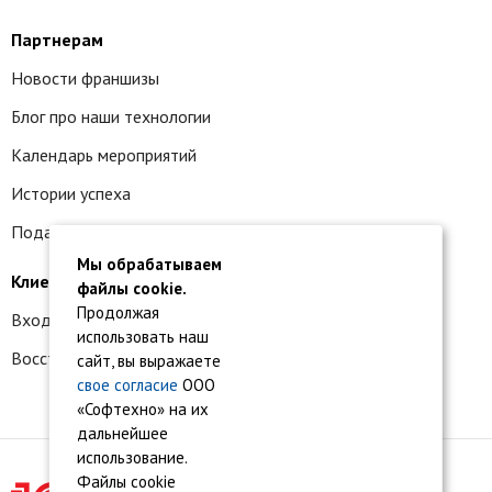
Партнерам
Новости франшизы
Блог про наши технологии
Календарь мероприятий
Истории успеха
Подать заявку на франшизу
Мы обрабатываем
Клиентам
файлы cookie.
Продолжая
Вход в личный кабинет
использовать наш
Восстановление доступа к сервису 1С:БО
сайт, вы выражаете
свое согласие
ООО
«Софтехно» на их
дальнейшее
использование.
Файлы cookie