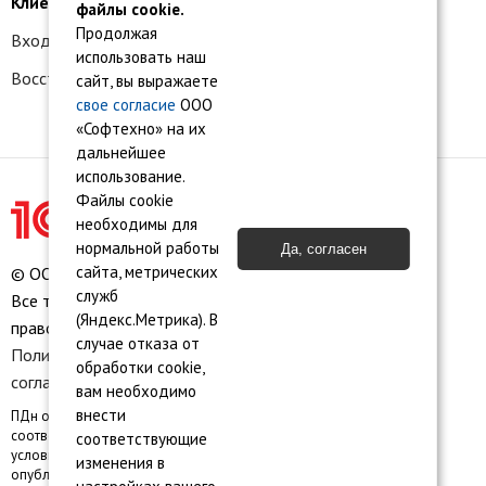
Клиентам
файлы cookie.
Продолжая
Вход в личный кабинет
использовать наш
Восстановление доступа к сервису 1С:БО
сайт, вы выражаете
свое согласие
ООО
«Софтехно» на их
дальнейшее
использование.
Файлы cookie
необходимы для
нормальной работы
Да, согласен
сайта, метрических
© ООО «Софтехно» Все права защищены.
служб
Все торговые марки являются собственностью их
(Яндекс.Метрика). В
правообладателей.
случае отказа от
Политика конфиденциальности
•
Пользовательское
обработки cookie,
соглашение
•
Карта сайта
вам необходимо
внести
ПДн опубликованы на сайте при наличии правовых оснований в
соответствии с ч.1 ст.6 и ст. 10.1 152-ФЗ. Субъектами установлены
соответствующие
условия и запреты на обработку неограниченным кругом лиц
изменения в
опубликованных персональных данных