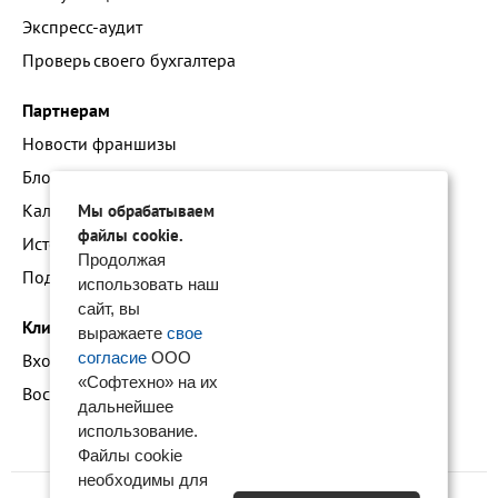
Экспресс-аудит
Проверь своего бухгалтера
Партнерам
Новости франшизы
Блог про наши технологии
Календарь мероприятий
Мы обрабатываем
файлы cookie.
Истории успеха
Продолжая
Подать заявку на франшизу
использовать наш
сайт, вы
Клиентам
выражаете
свое
согласие
ООО
Вход в личный кабинет
«Софтехно» на их
Восстановление доступа к сервису 1С:БО
дальнейшее
использование.
Файлы cookie
необходимы для