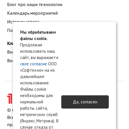
Блог про наши технологии
Календарь мероприятий
Истории успеха
Подать заявку на франшизу
Мы обрабатываем
файлы cookie.
Клиентам
Продолжая
использовать наш
Вход в личный кабинет
сайт, вы выражаете
Восстановление доступа к сервису 1С:БО
свое согласие
ООО
«Софтехно» на их
дальнейшее
использование.
Файлы cookie
необходимы для
нормальной
Да, согласен
работы сайта,
© ООО «Софтехно» Все права защищены.
метрических служб
Все торговые марки являются собственностью их
(Яндекс.Метрика). В
правообладателей.
случае отказа от